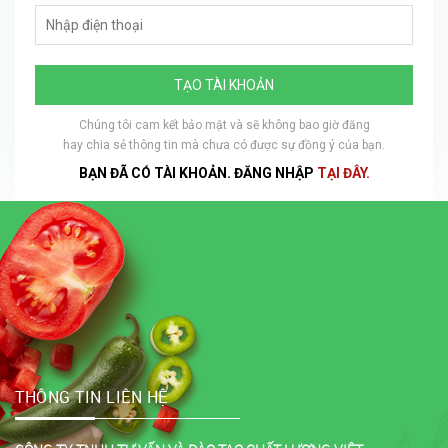
TẠO TÀI KHOẢN
Chúng tôi cam kết bảo mật và sẽ không bao giờ đăng
hay chia sẻ thông tin mà chưa có được sự đồng ý của bạn.
BẠN ĐÃ CÓ TÀI KHOẢN. ĐĂNG NHẬP
TẠI ĐÂY.
THÔNG TIN LIÊN HỆ