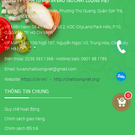
CÔNG TY TNHH TƯ VẤN VÀ ĐÀO TẠO CHẤT LƯỢNG VIỆT
Địa chỉ: Số 10 Phan Bá Phiến, Phường Thọ Quang, Quận Sơn Trà,
Thành phố Đà Nẵng
VP Miền Nam: Số 41, Đường số 2, KDC CityLand Park Hills, P.10,
Q.Gò Vấp, TP. Hồ Chí Minh
VP Miền Bắc: 106/Ngõ 167, Nguyễn Ngọc Vũ, Trung Hòa, Cầu Giấy,
TP. Hà Nội
Điện thoại: 0236 393 1368 - Hotline/zalo: 0901 98 1789
Email: tuvanchatluongviet@gmail.com
Website:
https://clv.vn/
-
http://chatluongviet.org/
THÔNG TIN CHUNG
0
Quy chế hoạt động
Chính sách giao hàng
Chính sách đổi trả