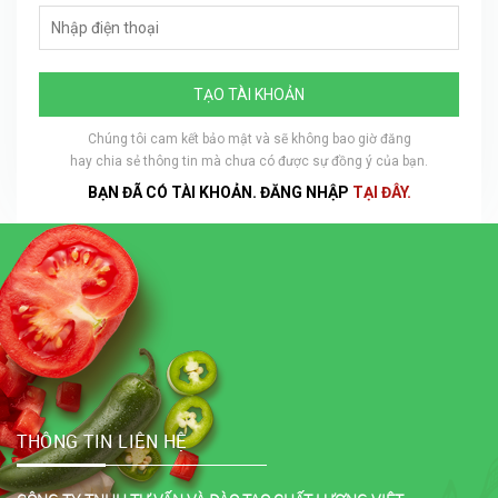
TẠO TÀI KHOẢN
Chúng tôi cam kết bảo mật và sẽ không bao giờ đăng
hay chia sẻ thông tin mà chưa có được sự đồng ý của bạn.
BẠN ĐÃ CÓ TÀI KHOẢN. ĐĂNG NHẬP
TẠI ĐÂY.
THÔNG TIN LIÊN HỆ