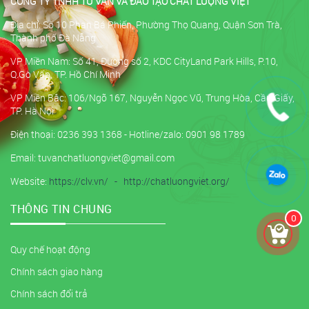
CÔNG TY TNHH TƯ VẤN VÀ ĐÀO TẠO CHẤT LƯỢNG VIỆT
Địa chỉ: Số 10 Phan Bá Phiến, Phường Thọ Quang, Quận Sơn Trà,
Thành phố Đà Nẵng
VP Miền Nam: Số 41, Đường số 2, KDC CityLand Park Hills, P.10,
Q.Gò Vấp, TP. Hồ Chí Minh
VP Miền Bắc: 106/Ngõ 167, Nguyễn Ngọc Vũ, Trung Hòa, Cầu Giấy,
TP. Hà Nội
Điện thoại: 0236 393 1368 - Hotline/zalo: 0901 98 1789
Email: tuvanchatluongviet@gmail.com
Website:
https://clv.vn/
-
http://chatluongviet.org/
THÔNG TIN CHUNG
0
Quy chế hoạt động
Chính sách giao hàng
Chính sách đổi trả