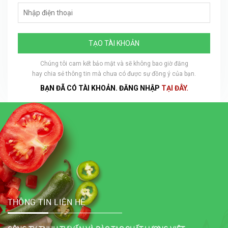
TẠO TÀI KHOẢN
Chúng tôi cam kết bảo mật và sẽ không bao giờ đăng
hay chia sẻ thông tin mà chưa có được sự đồng ý của bạn.
BẠN ĐÃ CÓ TÀI KHOẢN. ĐĂNG NHẬP
TẠI ĐÂY.
THÔNG TIN LIÊN HỆ