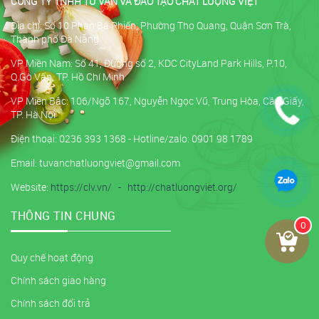
CÔNG TY TNHH TƯ VẤN VÀ ĐÀO TẠO CHẤT LƯỢNG VIỆT
Địa chỉ: Số 10 Phan Bá Phiến, Phường Thọ Quang, Quận Sơn Trà,
Thành phố Đà Nẵng
VP Miền Nam: Số 41, Đường số 2, KDC CityLand Park Hills, P.10,
Q.Gò Vấp, TP. Hồ Chí Minh
VP Miền Bắc: 106/Ngõ 167, Nguyễn Ngọc Vũ, Trung Hòa, Cầu Giấy,
TP. Hà Nội
Điện thoại: 0236 393 1368 - Hotline/zalo: 0901 98 1789
Email: tuvanchatluongviet@gmail.com
Website:
https://clv.vn/
-
http://chatluongviet.org/
THÔNG TIN CHUNG
0
Quy chế hoạt động
Chính sách giao hàng
Chính sách đổi trả