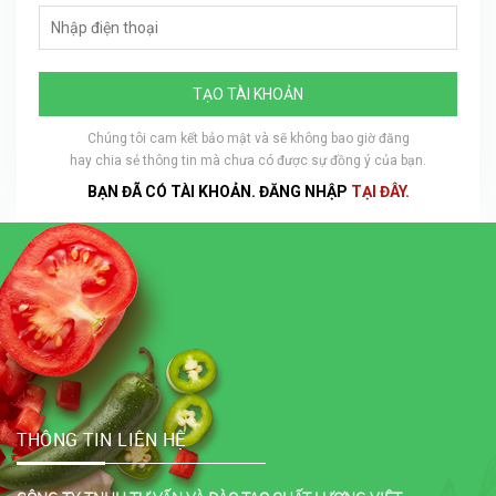
TẠO TÀI KHOẢN
Chúng tôi cam kết bảo mật và sẽ không bao giờ đăng
hay chia sẻ thông tin mà chưa có được sự đồng ý của bạn.
BẠN ĐÃ CÓ TÀI KHOẢN. ĐĂNG NHẬP
TẠI ĐÂY.
THÔNG TIN LIÊN HỆ