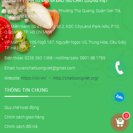
CÔNG TY TNHH TƯ VẤN VÀ ĐÀO TẠO CHẤT LƯỢNG VIỆT
Địa chỉ: Số 10 Phan Bá Phiến, Phường Thọ Quang, Quận Sơn Trà,
Thành phố Đà Nẵng
VP Miền Nam: Số 41, Đường số 2, KDC CityLand Park Hills, P.10,
Q.Gò Vấp, TP. Hồ Chí Minh
VP Miền Bắc: 106/Ngõ 167, Nguyễn Ngọc Vũ, Trung Hòa, Cầu Giấy,
TP. Hà Nội
Điện thoại: 0236 393 1368 - Hotline/zalo: 0901 98 1789
Email: tuvanchatluongviet@gmail.com
Website:
https://clv.vn/
-
http://chatluongviet.org/
THÔNG TIN CHUNG
Quy chế hoạt động
0
Chính sách giao hàng
Chính sách đổi trả