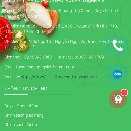
CÔNG TY TNHH TƯ VẤN VÀ ĐÀO TẠO CHẤT LƯỢNG VIỆT
Địa chỉ: Số 10 Phan Bá Phiến, Phường Thọ Quang, Quận Sơn Trà,
Thành phố Đà Nẵng
VP Miền Nam: Số 41, Đường số 2, KDC CityLand Park Hills, P.10,
Q.Gò Vấp, TP. Hồ Chí Minh
VP Miền Bắc: 106/Ngõ 167, Nguyễn Ngọc Vũ, Trung Hòa, Cầu Giấy,
TP. Hà Nội
Điện thoại: 0236 393 1368 - Hotline/zalo: 0901 98 1789
Email: tuvanchatluongviet@gmail.com
Website:
https://clv.vn/
-
http://chatluongviet.org/
THÔNG TIN CHUNG
0
Quy chế hoạt động
Chính sách giao hàng
Chính sách đổi trả