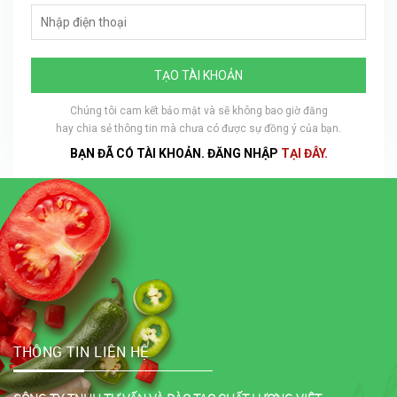
TẠO TÀI KHOẢN
Chúng tôi cam kết bảo mật và sẽ không bao giờ đăng
hay chia sẻ thông tin mà chưa có được sự đồng ý của bạn.
BẠN ĐÃ CÓ TÀI KHOẢN. ĐĂNG NHẬP
TẠI ĐÂY.
THÔNG TIN LIÊN HỆ