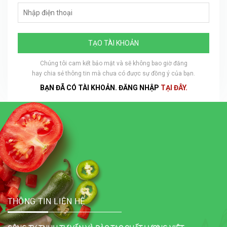
TẠO TÀI KHOẢN
Chúng tôi cam kết bảo mật và sẽ không bao giờ đăng
hay chia sẻ thông tin mà chưa có được sự đồng ý của bạn.
BẠN ĐÃ CÓ TÀI KHOẢN. ĐĂNG NHẬP
TẠI ĐÂY.
THÔNG TIN LIÊN HỆ