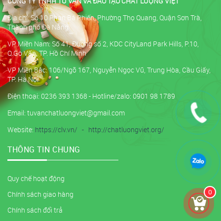
CÔNG TY TNHH TƯ VẤN VÀ ĐÀO TẠO CHẤT LƯỢNG VIỆT
Địa chỉ: Số 10 Phan Bá Phiến, Phường Thọ Quang, Quận Sơn Trà,
Thành phố Đà Nẵng
VP Miền Nam: Số 41, Đường số 2, KDC CityLand Park Hills, P.10,
Q.Gò Vấp, TP. Hồ Chí Minh
VP Miền Bắc: 106/Ngõ 167, Nguyễn Ngọc Vũ, Trung Hòa, Cầu Giấy,
TP. Hà Nội
Điện thoại: 0236 393 1368 - Hotline/zalo: 0901 98 1789
Email: tuvanchatluongviet@gmail.com
Website:
https://clv.vn/
-
http://chatluongviet.org/
THÔNG TIN CHUNG
Quy chế hoạt động
0
Chính sách giao hàng
Chính sách đổi trả