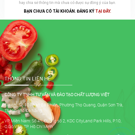
hay chia sẻ thông tin mà chưa có được sự đồng ý của bạn.
BẠN CHƯA CÓ TÀI KHOẢN. ĐĂNG KÝ
TẠI ĐÂY.
THÔNG TIN LIÊN HỆ
CÔNG TY TNHH TƯ VẤN VÀ ĐÀO TẠO CHẤT LƯỢNG VIỆT
Địa chỉ: Số 10 Phan Bá Phiến, Phường Thọ Quang, Quận Sơn Trà,
Thành phố Đà Nẵng
VP Miền Nam: Số 41, Đường số 2, KDC CityLand Park Hills, P.10,
Q.Gò Vấp, TP. Hồ Chí Minh