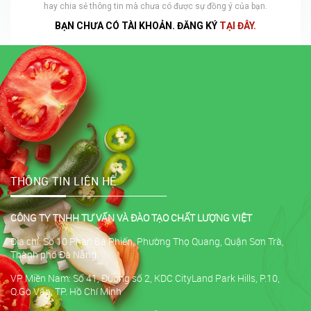
hay chia sẻ thông tin mà chưa có được sự đồng ý của bạn.
BẠN CHƯA CÓ TÀI KHOẢN. ĐĂNG KÝ
TẠI ĐÂY.
THÔNG TIN LIÊN HỆ
CÔNG TY TNHH TƯ VẤN VÀ ĐÀO TẠO CHẤT LƯỢNG VIỆT
Địa chỉ: Số 10 Phan Bá Phiến, Phường Thọ Quang, Quận Sơn Trà,
Thành phố Đà Nẵng
VP Miền Nam: Số 41, Đường số 2, KDC CityLand Park Hills, P.10,
Q.Gò Vấp, TP. Hồ Chí Minh