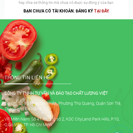
hay chia sẻ thông tin mà chưa có được sự đồng ý của bạn.
BẠN CHƯA CÓ TÀI KHOẢN. ĐĂNG KÝ
TẠI ĐÂY.
THÔNG TIN LIÊN HỆ
CÔNG TY TNHH TƯ VẤN VÀ ĐÀO TẠO CHẤT LƯỢNG VIỆT
Địa chỉ: Số 10 Phan Bá Phiến, Phường Thọ Quang, Quận Sơn Trà,
Thành phố Đà Nẵng
VP Miền Nam: Số 41, Đường số 2, KDC CityLand Park Hills, P.10,
Q.Gò Vấp, TP. Hồ Chí Minh