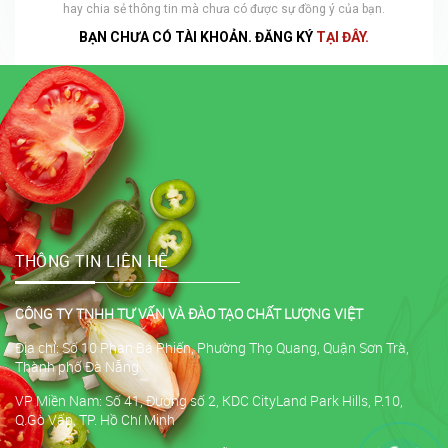
hay chia sẻ thông tin mà chưa có được sự đồng ý của bạn.
BẠN CHƯA CÓ TÀI KHOẢN. ĐĂNG KÝ
TẠI ĐÂY.
THÔNG TIN LIÊN HỆ
CÔNG TY TNHH TƯ VẤN VÀ ĐÀO TẠO CHẤT LƯỢNG VIỆT
Địa chỉ: Số 10 Phan Bá Phiến, Phường Thọ Quang, Quận Sơn Trà,
Thành phố Đà Nẵng
VP Miền Nam: Số 41, Đường số 2, KDC CityLand Park Hills, P.10,
Q.Gò Vấp, TP. Hồ Chí Minh