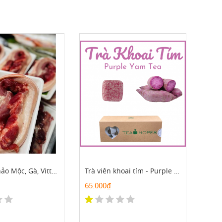
Thịt Heo Thảo Mộc, Gà, Vittk Quê
Trà viên khoai tím - Purple yam tea
65.000₫