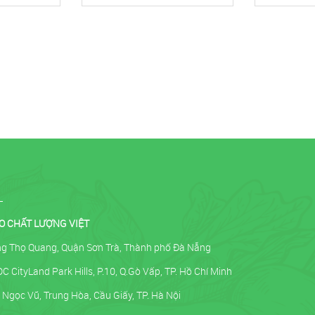
O CHẤT LƯỢNG VIỆT
ờng Thọ Quang, Quận Sơn Trà, Thành phố Đà Nẵng
 CityLand Park Hills, P.10, Q.Gò Vấp, TP. Hồ Chí Minh
Ngọc Vũ, Trung Hòa, Cầu Giấy, TP. Hà Nội