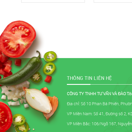
THÔNG TIN LIÊN HỆ
CÔNG TY TNHH TƯ VẤN VÀ ĐÀO TẠ
Địa chỉ: Số 10 Phan Bá Phiến, Phư
VP Miền Nam: Số 41, Đường số 2, KDC
VP Miền Bắc: 106/Ngõ 167, Nguyễn 