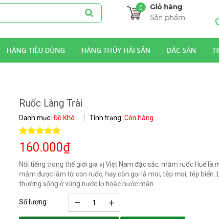
0
HÀNG TIÊU DÙNG
HÀNG THỦY HẢI SẢN
ĐẶC SẢN
T
Ruốc Làng Trài
Danh mục:
Đồ Khô...
Tình trạng:
Còn hàng
160.000
₫
Nổi tiếng trong thế giới gia vị Việt Nam đặc sắc, mắm ruốc Huế là m
mắm được làm từ con ruốc, hay còn gọi là moi, tép moi, tép biển. 
thường sống ở vùng nước lợ hoặc nước mặn.
–
+
Số lượng: