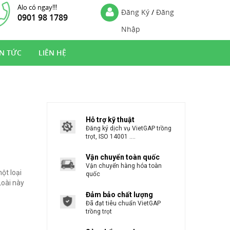
Alo có ngay!!!
Đăng Ký
/
Đăng
0901 98 1789
Nhập
IN TỨC
LIÊN HỆ
Hỗ trợ kỹ thuật
Đăng ký dịch vụ VietGAP trồng
trọt, ISO 14001 ....
Vận chuyển toàn quốc
Vận chuyển hàng hóa toàn
ột loại
quốc
Loài này
Đảm bảo chất lượng
Đã đạt tiêu chuẩn VietGAP
trồng trọt