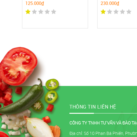
125.000₫
230.000₫
THÔNG TIN LIÊN HỆ
CÔNG TY TNHH TƯ VẤN VÀ ĐÀO TẠ
Địa chỉ: Số 10 Phan Bá Phiến, Phư