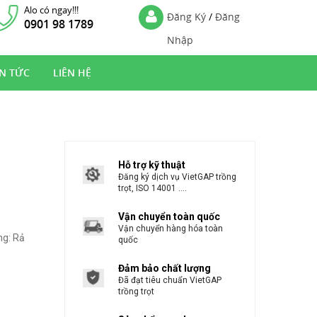
Alo có ngay!!!
Đăng Ký
/
Đăng
0901 98 1789
Nhập
IN TỨC
LIÊN HỆ
Hỗ trợ kỹ thuật
Đăng ký dịch vụ VietGAP trồng
trọt, ISO 14001 ....
Vận chuyển toàn quốc
Vận chuyển hàng hóa toàn
ng: Rả
quốc
Đảm bảo chất lượng
Đã đạt tiêu chuẩn VietGAP
trồng trọt