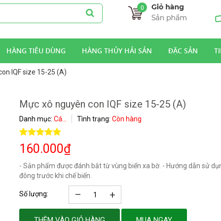
0
HÀNG TIÊU DÙNG
HÀNG THỦY HẢI SẢN
ĐẶC SẢN
T
on IQF size 15-25 (A)
Mực xô nguyên con IQF size 15-25 (A)
Danh mục:
Cá...
Tình trạng:
Còn hàng
160.000
₫
- Sản phẩm được đánh bắt từ vùng biển xa bờ. - Hướng dẫn sử dụ
đông trước khi chế biến.
–
+
Số lượng:
THÊM VÀO GIỎ HÀNG
MUA NGAY