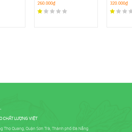
260.000₫
320.000₫
O CHẤT LƯỢNG VIỆT
ờng Thọ Quang, Quận Sơn Trà, Thành phố Đà Nẵng