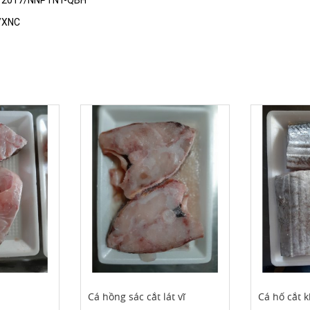
 09/2017/NNPTNT-QBH
4/XNC
Cá hồng sác cắt lát vĩ
Cá hố cắt k